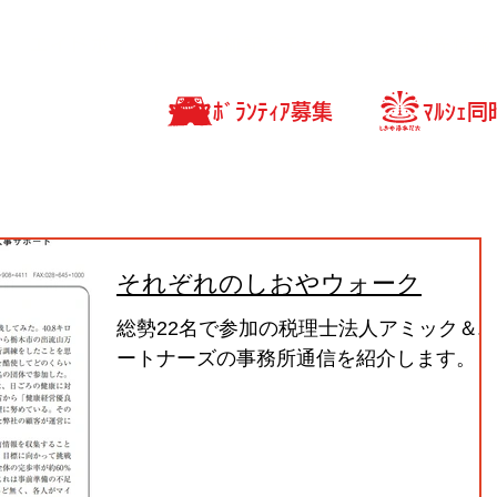
エイドポイント
参加記念Tシャツ
宿泊先情報
ﾎﾞﾗﾝﾃｨｱ募集
ﾏﾙｼｪ
それぞれのしおやウォーク
総勢22名で参加の税理士法人アミック＆
ートナーズの事務所通信を紹介します。