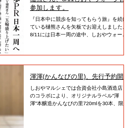
参加します。
『日本中に競歩を知ってもらう旅』を続け
ている樋熊さんを矢板でお迎えしました。
8/11には日本一周の途中、しおやウォーク
を歩きます。
渾渾(かんなびの里)、先行予約開
しおやマルシェでは合資会社小島酒造店と
のコラボにより、オリジナルラベル"渾
渾"本醸造かんなびの里720mlを30本、限
販売いたします。価格は1500円です。ご
入を希望される方はメールにてご予約くだ
さい。予約券を発行いたします。