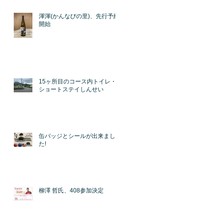
渾渾(かんなびの里)、先行予約
開始
15ヶ所目のコース内トイレ・
ショートステイしんせい
始
缶バッジとシールが出来まし
た!
定
購
柳澤 哲氏、408参加決定