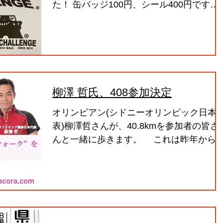
た！ 缶バッジ100円、シール400円です。
トライアルウオークや本番のマルシェで購
入ください。
柳澤 哲氏、408参加決定
オリンピアン(シドニーオリンピック日本
表)柳澤哲さんが、40.8kmを参加者の皆さ
んと一緒に歩きます。 これは昨年から始
まったウォーキング講習会、さらにはウォ
ーキング療法士育成の一環とし、しおや湧
水の里ウォーク実行委員会と株式会社協
和、国際統合リハビリテーション協会（...