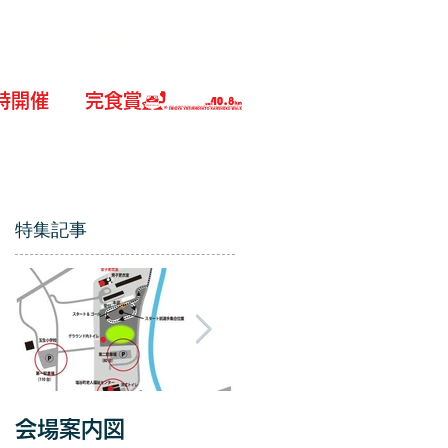
ｷｬﾝｾﾙ・変更など
GPX
同時開催
完食賞
特集記事
パ
会場案内図
4名様、晴れてスタッ