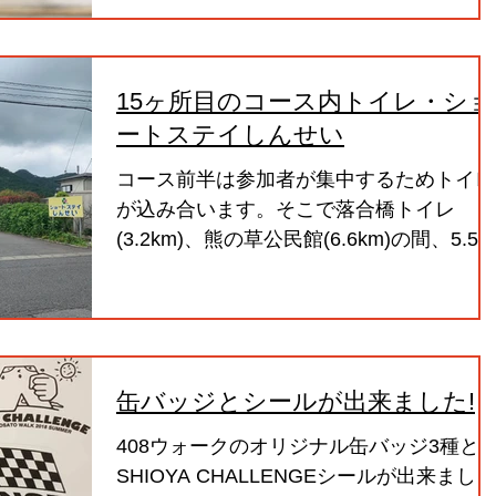
15ヶ所目のコース内トイレ・ショ
ートステイしんせい
コース前半は参加者が集中するためトイレ
が込み合います。そこで落合橋トイレ
(3.2km)、熊の草公民館(6.6km)の間、5.5k
地点にあるショートステイしんせいさんの
職員用トイレ(洋式2ヶ所)をお貸しいただ
ることになりました。
缶バッジとシールが出来ました!
408ウォークのオリジナル缶バッジ3種と
SHIOYA CHALLENGEシールが出来まし