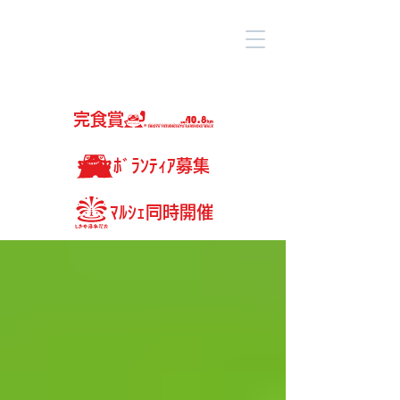
完食賞
ﾎﾞﾗﾝﾃｨｱ募集
ﾏﾙｼｪ同時開催